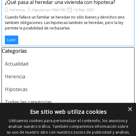
¿Qué pasa al heredar una vivienda con hipoteca?
Herencia
Hipotecas 100x100
16 Mar 2021
Cuando fallece un familiar se heredan no sólo bienes y derechos sino
también obligaciones. Las hipotecas también se heredan, pero la ley
permite la posibilidad de rechazarlas.
Leer
Saltar el bloque Categorías
Categorías
Actualidad
Herencia
Hipotecas
Todas las categorías
×
Ese sitio web utiliza cookies
CONTACTO
Utilizamos cookies para personalizar el contenido, los anuncios y
analizar nuestro tráfico. También compartimos información sobre
su uso de nuestro sitio con nuestros socios de publicidad y análisis,
Rambla Cataluña, 14