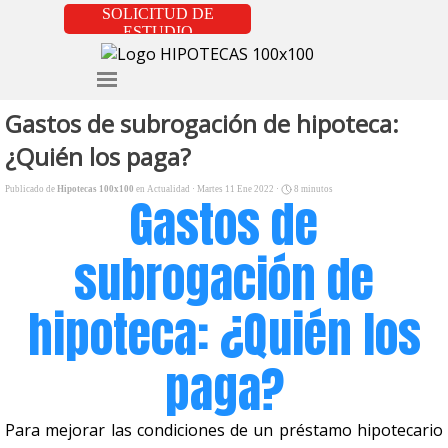
Vaya al Contenido
SOLICITUD DE
ESTUDIO
Saltar menú
Gastos de subrogación de hipoteca:
¿Quién los paga?
Publicado de
Hipotecas 100x100
en
Actualidad
· Martes 11 Ene 2022 ·
8 minutos
Gastos de
subrogación de
hipoteca: ¿Quién los
paga?
Para mejorar las condiciones de un préstamo hipotecario