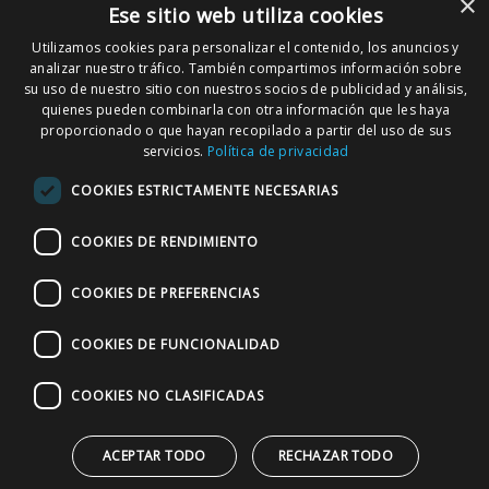
×
Ese sitio web utiliza cookies
CONTACTO
Utilizamos cookies para personalizar el contenido, los anuncios y
analizar nuestro tráfico. También compartimos información sobre
Rambla Cataluña, 14
su uso de nuestro sitio con nuestros socios de publicidad y análisis,
08007 Barcelona
quienes pueden combinarla con otra información que les haya
proporcionado o que hayan recopilado a partir del uso de sus
servicios.
Política de privacidad
SERVICIOS HIPOTECARIOS
COOKIES ESTRICTAMENTE NECESARIAS
Las mejores hipotecas
Hipoteca al 100%
COOKIES DE RENDIMIENTO
Solicitar estudio gratuito
COOKIES DE PREFERENCIAS
LEGAL
COOKIES DE FUNCIONALIDAD
Aviso Legal
Política de Privacidad
COOKIES NO CLASIFICADAS
Política de Cookies
ACEPTAR TODO
RECHAZAR TODO